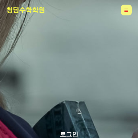
콘
Mai
텐
Me
츠
로
건
너
뛰
기
로그인