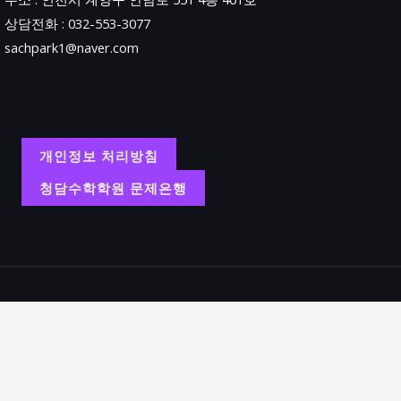
상담전화 : 032-553-3077
sachpark1@naver.com
개인정보 처리방침
청담수학학원 문제은행
Copyright
학원명 : 청담수학학원.
대표 : 박상철.
주소 : 인천시 계양구 안남로 551 4층 401호.