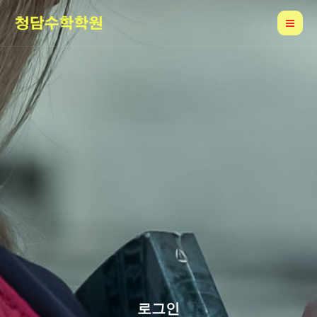
콘
Mai
텐
Me
츠
로
건
너
뛰
기
로그인