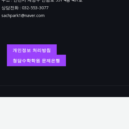
상담전화 : 032-553-3077
sachpark1@naver.com
개인정보 처리방침
청담수학학원 문제은행
Copyright
학원명 : 청담수학학원.
대표 : 박상철.
주소 : 인천시 계양구 안남로 551 4층 401호.