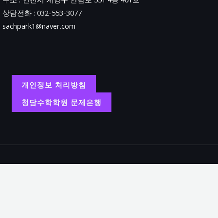
상담전화 : 032-553-3077
sachpark1@naver.com
개인정보 처리방침
청담수학학원 문제은행
Copyright
학원명 : 청담수학학원.
대표 : 박상철.
주소 : 인천시 계양구 안남로 551 4층 401호.