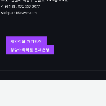
상담전화 : 032-553-3077
sachpark1@naver.com
개인정보 처리방침
청담수학학원 문제은행
Copyright
학원명 : 청담수학학원.
대표 : 박상철.
주소 : 인천시 계양구 안남로 551 4층 401호.