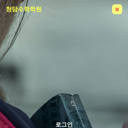
콘
Mai
텐
Me
츠
로
건
너
뛰
기
로그인